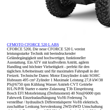
CFMOTO CFORCE 520 L ABS
CFORCE 520L Die neue CFORCE 520 L vereint
leistungsstarke Technik mit beeindruckender
Geländegängigkeit und hochwertiger, funktioneller
Ausstattung. Ein ATV mit kraftvollem Antritt, agilem
Handling und höchster Vielseitigkeit - perfekt für den
täglichen Arbeitseinsatz und für maximalen Fahrspaß in der
Freizeit. Technische Daten: Motor Einzylinder 4-takt SOHC
Hubraum 495 cm³ Zylinder 1 Maximale Leistung 27,8 kW/38
PS@6750 rpm Kühlung Wasser Antrieb CVT Getriebe
H/L/N/P/R Starter e-starter Zulassung T3b Einspritzung
Bosch EFI Motorleistung (Drehmoment) 40 Nm@6000 rpm
Fahrwerk Einzelradaufhängung Vo/Hi Federung 7x
verstellbar / hydraulisch Differentialsperre Vo/Hi elektrisch,
zuschaltbar Lenkung Servolenkung 2WD/4WD Umschaltung