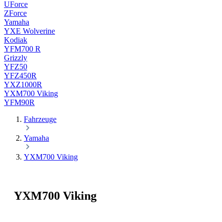
UForce
ZForce
Yamaha
YXE Wolverine
Kodiak
YFM700 R
Grizzly
YFZ50
YFZ450R
YXZ1000R
YXM700 Viking
YFM90R
Fahrzeuge
Yamaha
YXM700 Viking
YXM700 Viking