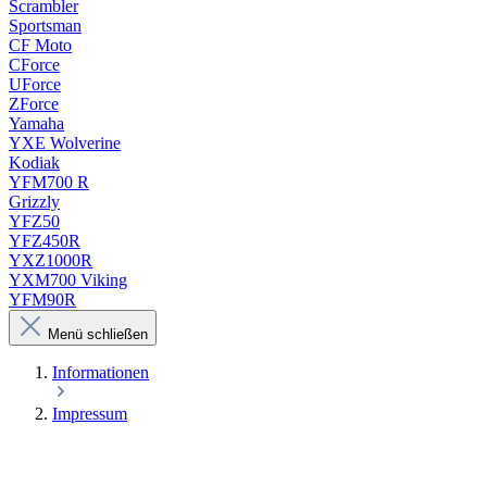
Scrambler
Sportsman
CF Moto
CForce
UForce
ZForce
Yamaha
YXE Wolverine
Kodiak
YFM700 R
Grizzly
YFZ50
YFZ450R
YXZ1000R
YXM700 Viking
YFM90R
Menü schließen
Informationen
Impressum