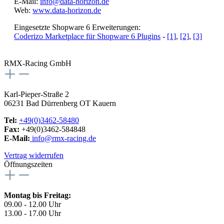
E-Mail:
info@data-horizon.de
Web:
www.data-horizon.de
Eingesetzte Shopware 6 Erweiterungen:
Coderizo Marketplace für Shopware 6 Plugins
-
[1]
,
[2]
,
[3]
RMX-Racing GmbH
Karl-Pieper-Straße 2
06231 Bad Dürrenberg OT Kauern
Tel:
+49(0)3462-58480
Fax:
+49(0)3462-584848
E-Mail:
info@rmx-racing.de
Vertrag widerrufen
Öffnungszeiten
Montag bis Freitag:
09.00 - 12.00 Uhr
13.00 - 17.00 Uhr