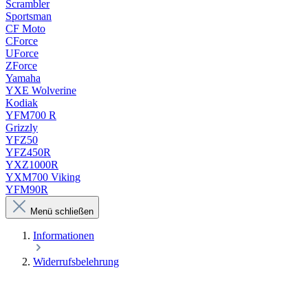
Scrambler
Sportsman
CF Moto
CForce
UForce
ZForce
Yamaha
YXE Wolverine
Kodiak
YFM700 R
Grizzly
YFZ50
YFZ450R
YXZ1000R
YXM700 Viking
YFM90R
Menü schließen
Informationen
Widerrufsbelehrung