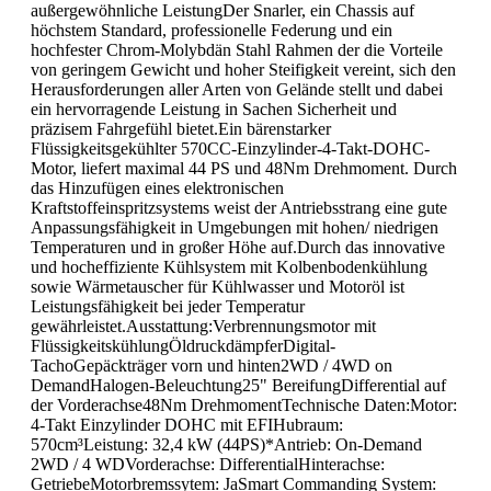
außergewöhnliche LeistungDer Snarler, ein Chassis auf
höchstem Standard, professionelle Federung und ein
hochfester Chrom-Molybdän Stahl Rahmen der die Vorteile
von geringem Gewicht und hoher Steifigkeit vereint, sich den
Herausforderungen aller Arten von Gelände stellt und dabei
ein hervorragende Leistung in Sachen Sicherheit und
präzisem Fahrgefühl bietet.Ein bärenstarker
Flüssigkeitsgekühlter 570CC-Einzylinder-4-Takt-DOHC-
Motor, liefert maximal 44 PS und 48Nm Drehmoment. Durch
das Hinzufügen eines elektronischen
Kraftstoffeinspritzsystems weist der Antriebsstrang eine gute
Anpassungsfähigkeit in Umgebungen mit hohen/ niedrigen
Temperaturen und in großer Höhe auf.Durch das innovative
und hocheffiziente Kühlsystem mit Kolbenbodenkühlung
sowie Wärmetauscher für Kühlwasser und Motoröl ist
Leistungsfähigkeit bei jeder Temperatur
gewährleistet.Ausstattung:Verbrennungsmotor mit
FlüssigkeitskühlungÖldruckdämpferDigital-
TachoGepäckträger vorn und hinten2WD / 4WD on
DemandHalogen-Beleuchtung25" BereifungDifferential auf
der Vorderachse48Nm DrehmomentTechnische Daten:Motor:
4-Takt Einzylinder DOHC mit EFIHubraum:
570cm³Leistung: 32,4 kW (44PS)*Antrieb: On-Demand
2WD / 4 WDVorderachse: DifferentialHinterachse:
GetriebeMotorbremssytem: JaSmart Commanding System: