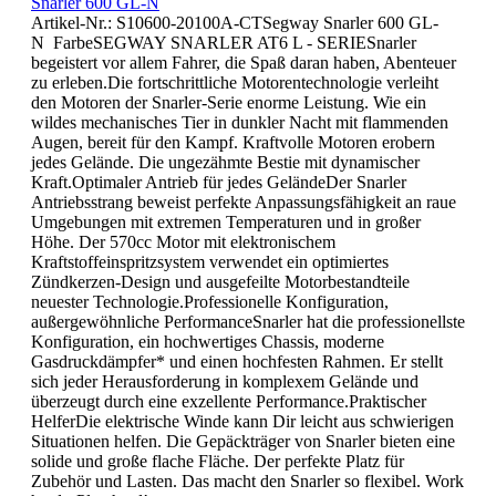
Snarler 600 GL-N
Artikel-Nr.: S10600-20100A-CTSegway Snarler 600 GL-
N FarbeSEGWAY SNARLER AT6 L - SERIESnarler
begeistert vor allem Fahrer, die Spaß daran haben, Abenteuer
zu erleben.Die fortschrittliche Motorentechnologie verleiht
den Motoren der Snarler-Serie enorme Leistung. Wie ein
wildes mechanisches Tier in dunkler Nacht mit flammenden
Augen, bereit für den Kampf. Kraftvolle Motoren erobern
jedes Gelände. Die ungezähmte Bestie mit dynamischer
Kraft.Optimaler Antrieb für jedes GeländeDer Snarler
Antriebsstrang beweist perfekte Anpassungsfähigkeit an raue
Umgebungen mit extremen Temperaturen und in großer
Höhe. Der 570cc Motor mit elektronischem
Kraftstoffeinspritzsystem verwendet ein optimiertes
Zündkerzen-Design und ausgefeilte Motorbestandteile
neuester Technologie.Professionelle Konfiguration,
außergewöhnliche PerformanceSnarler hat die professionellste
Konfiguration, ein hochwertiges Chassis, moderne
Gasdruckdämpfer* und einen hochfesten Rahmen. Er stellt
sich jeder Herausforderung in komplexem Gelände und
überzeugt durch eine exzellente Performance.Praktischer
HelferDie elektrische Winde kann Dir leicht aus schwierigen
Situationen helfen. Die Gepäckträger von Snarler bieten eine
solide und große flache Fläche. Der perfekte Platz für
Zubehör und Lasten. Das macht den Snarler so flexibel. Work