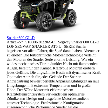
Snarler 600 GL-D
Artikel-Nr.: S10600-30220A-CT Segway Snarler 600 GL-D
LOF SEGWAY SNARLER AT6 L - SERIE Snarler
begeistert vor allem Fahrer, die Spaß daran haben, Abenteuer
zu erleben.Die fortschrittliche Motorentechnologie verleiht
den Motoren der Snarler-Serie enorme Leistung. Wie ein
wildes mechanisches Tier in dunkler Nacht mit flammenden
Augen, bereit für den Kampf. Kraftvolle Motoren erobern
jedes Gelände. Die ungezähmte Bestie mit dynamischer Kraft.
Optimaler Antrieb für jedes Gelände Der Snarler
Antriebsstrang beweist perfekte Anpassungsfähigkeit an raue
Umgebungen mit extremen Temperaturen und in großer
Höhe. Der 570cc Motor mit elektronischem
Kraftstoffeinspritzsystem verwendet ein optimiertes
Zündkerzen-Design und ausgefeilte Motorbestandteile
neuester Technologie. Professionelle Konfiguration,
außergewöhnliche Performance Snarler hat die