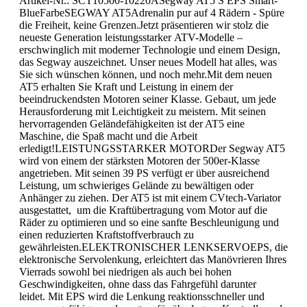
Artikel-Nr.: SCT10500-10220ASegway AT5 S EPS Smart-
BlueFarbeSEGWAY AT5Adrenalin pur auf 4 Rädern - Spüre
die Freiheit, keine Grenzen.Jetzt präsentieren wir stolz die
neueste Generation leistungsstarker ATV-Modelle –
erschwinglich mit moderner Technologie und einem Design,
das Segway auszeichnet. Unser neues Modell hat alles, was
Sie sich wünschen können, und noch mehr.Mit dem neuen
AT5 erhalten Sie Kraft und Leistung in einem der
beeindruckendsten Motoren seiner Klasse. Gebaut, um jede
Herausforderung mit Leichtigkeit zu meistern. Mit seinen
hervorragenden Geländefähigkeiten ist der AT5 eine
Maschine, die Spaß macht und die Arbeit
erledigt!LEISTUNGSSTARKER MOTORDer Segway AT5
wird von einem der stärksten Motoren der 500er-Klasse
angetrieben. Mit seinen 39 PS verfügt er über ausreichend
Leistung, um schwieriges Gelände zu bewältigen oder
Anhänger zu ziehen. Der AT5 ist mit einem CVtech-Variator
ausgestattet, um die Kraftübertragung vom Motor auf die
Räder zu optimieren und so eine sanfte Beschleunigung und
einen reduzierten Kraftstoffverbrauch zu
gewährleisten.ELEKTRONISCHER LENKSERVOEPS, die
elektronische Servolenkung, erleichtert das Manövrieren Ihres
Vierrads sowohl bei niedrigen als auch bei hohen
Geschwindigkeiten, ohne dass das Fahrgefühl darunter
leidet. Mit EPS wird die Lenkung reaktionsschneller und