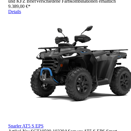
und KFZ BriefVerschiedene Farbkombinationen erhältlich
9.389,00 €*
Details
Snarler AT5 S EPS