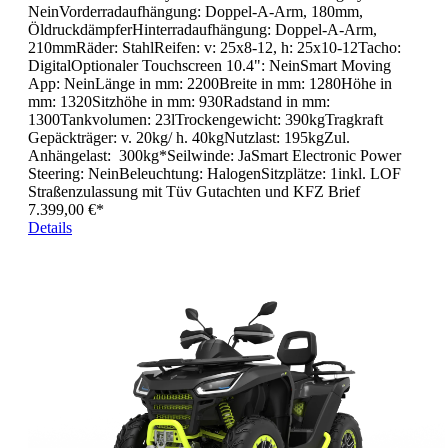
NeinVorderradaufhängung: Doppel-A-Arm, 180mm,
ÖldruckdämpferHinterradaufhängung: Doppel-A-Arm,
210mmRäder: StahlReifen: v: 25x8-12, h: 25x10-12Tacho:
DigitalOptionaler Touchscreen 10.4": NeinSmart Moving
App: NeinLänge in mm: 2200Breite in mm: 1280Höhe in
mm: 1320Sitzhöhe in mm: 930Radstand in mm:
1300Tankvolumen: 23lTrockengewicht: 390kgTragkraft
Gepäckträger: v. 20kg/ h. 40kgNutzlast: 195kgZul.
Anhängelast: 300kg*Seilwinde: JaSmart Electronic Power
Steering: NeinBeleuchtung: HalogenSitzplätze: 1inkl. LOF
Straßenzulassung mit Tüv Gutachten und KFZ Brief
7.399,00 €*
Details