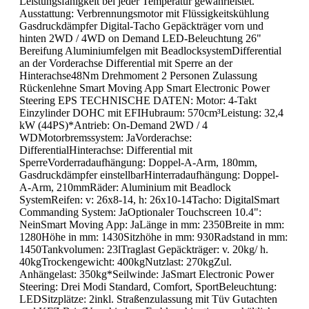
Leistungsfähigkeit bei jeder Temperatur gewährleistet.
Ausstattung: Verbrennungsmotor mit Flüssigkeitskühlung
Gasdruckdämpfer Digital-Tacho Gepäckträger vorn und
hinten 2WD / 4WD on Demand LED-Beleuchtung 26"
Bereifung Aluminiumfelgen mit BeadlocksystemDifferential
an der Vorderachse Differential mit Sperre an der
Hinterachse48Nm Drehmoment 2 Personen Zulassung
Rückenlehne Smart Moving App Smart Electronic Power
Steering EPS TECHNISCHE DATEN: Motor: 4-Takt
Einzylinder DOHC mit EFIHubraum: 570cm³Leistung: 32,4
kW (44PS)*Antrieb: On-Demand 2WD / 4
WDMotorbremssystem: JaVorderachse:
DifferentialHinterachse: Differential mit
SperreVorderradaufhängung: Doppel-A-Arm, 180mm,
Gasdruckdämpfer einstellbarHinterradaufhängung: Doppel-
A-Arm, 210mmRäder: Aluminium mit Beadlock
SystemReifen: v: 26x8-14, h: 26x10-14Tacho: DigitalSmart
Commanding System: JaOptionaler Touchscreen 10.4":
NeinSmart Moving App: JaLänge in mm: 2350Breite in mm:
1280Höhe in mm: 1430Sitzhöhe in mm: 930Radstand in mm:
1450Tankvolumen: 23lTraglast Gepäckträger: v. 20kg/ h.
40kgTrockengewicht: 400kgNutzlast: 270kgZul.
Anhängelast: 350kg*Seilwinde: JaSmart Electronic Power
Steering: Drei Modi Standard, Comfort, SportBeleuchtung:
LEDSitzplätze: 2inkl. Straßenzulassung mit Tüv Gutachten