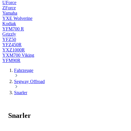
UForce
ZForce
Yamaha
YXE Wolverine
Kodiak
YFM700 R
Grizzly
YFZ50
YFZ450R
YXZ1000R
YXM700 Viking
YFM90R
Fahrzeuge
Segway Offroad
Snarler
Snarler