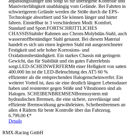
anpassungsfähiger und sorgt so für überlegene Kontrolle und
Manövrierfähigkeit unabhängig vom Gelände. Bei Fahrten in
schwierigerem Gelände werden die Stöße durch die EPS-
Technologie absorbiert und Sie können länger und härter
fahren. Einstellbar in 3 verschiedenen Modi: Komfort,
Standard und Sport.FORTSCHRITTLICHES
CHASSISStabiler Rahmen aus Chrom-Molybdän-Stahl, auch
wasserstoffbeständiger Stahl genannt. Bei diesem Material
handelt es sich um einen legierten Stahl mit ausgezeichneter
Festigkeit und sehr hoher Korrosions- und
Oxidationsbeständigkeit. Ein starkes Chassis mit geringem
Gewicht, das für Stabilität und ein gutes Fahrerlebnis
sorgt.LED-SCHEINWERFERMit einer Helligkeit von satten
400.000 lm ist die LED-Beleuchtung des AT5 60 %
effizienter als die entsprechenden Halogenscheinwerfer. Ein
weiterer Vorteil ist, dass sie eine deutlich längere Lebensdauer
haben und resistenter gegen Stöße und Vibrationen sind als
Halogen. SCHEIBENBREMSENBremssystem mit
hydraulischen Bremsen, die eine sichere, zuverlässige und
effiziente Bremswirkung gewährleisten. Scheibenbremsen an
allen 4 Rädern für beste Kontrolle über das Fahrzeug.
6.799,00 €*
Details
RMX-Racing GmbH