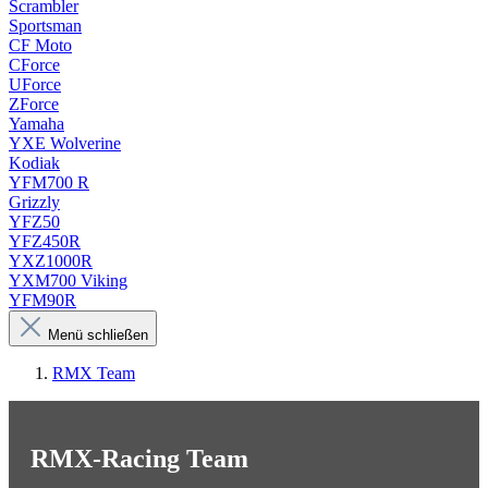
Scrambler
Sportsman
CF Moto
CForce
UForce
ZForce
Yamaha
YXE Wolverine
Kodiak
YFM700 R
Grizzly
YFZ50
YFZ450R
YXZ1000R
YXM700 Viking
YFM90R
Menü schließen
RMX Team
RMX-Racing Team