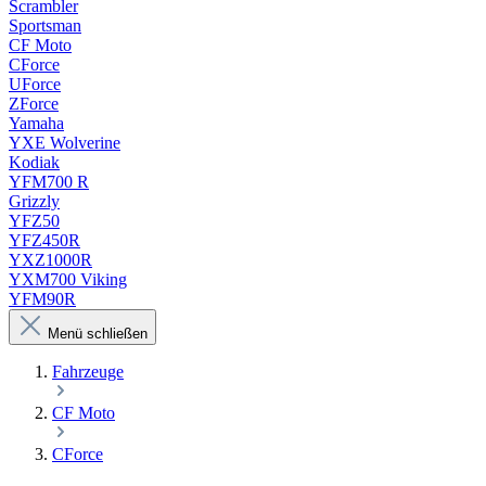
Scrambler
Sportsman
CF Moto
CForce
UForce
ZForce
Yamaha
YXE Wolverine
Kodiak
YFM700 R
Grizzly
YFZ50
YFZ450R
YXZ1000R
YXM700 Viking
YFM90R
Menü schließen
Fahrzeuge
CF Moto
CForce