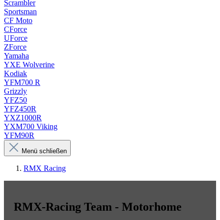
Scrambler
Sportsman
CF Moto
CForce
UForce
ZForce
Yamaha
YXE Wolverine
Kodiak
YFM700 R
Grizzly
YFZ50
YFZ450R
YXZ1000R
YXM700 Viking
YFM90R
Menü schließen
RMX Racing
RMX-Racing Team - Motorhome