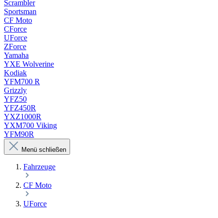
Scrambler
Sportsman
CF Moto
CForce
UForce
ZForce
Yamaha
YXE Wolverine
Kodiak
YFM700 R
Grizzly
YFZ50
YFZ450R
YXZ1000R
YXM700 Viking
YFM90R
Menü schließen
Fahrzeuge
CF Moto
UForce