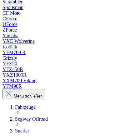
Scrambler
Sportsman
CF Moto
CForce
UForce
ZForce
Yamaha
YXE Wolverine
Kodiak
YFM700 R
Grizzly
YFZ50
YFZ450R
YXZ1000R
YXM700 Viking
YFM90R
Menü schließen
Fahrzeuge
Segway Offroad
Snarler