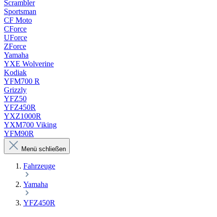
Scrambler
Sportsman
CF Moto
CForce
UForce
ZForce
Yamaha
YXE Wolverine
Kodiak
YFM700 R
Grizzly
YFZ50
YFZ450R
YXZ1000R
YXM700 Viking
YFM90R
Menü schließen
Fahrzeuge
Yamaha
YFZ450R