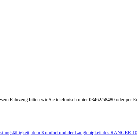
diesem Fahrzeug bitten wir Sie telefonisch unter 03462/58480 oder per E
sfähigkeit, dem Komfort und der Langlebigkeit des RANGER 10