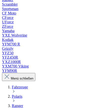
Scrambler
Sportsman
CF Moto
CForce
UForce
ZForce
Yamaha
YXE Wolverine
Kodiak
YFM700 R
Grizzly
YFZ50
YFZ450R
YXZ1000R
YXM700 Viking
YFM90R
Menü schließen
Fahrzeuge
Polaris
Ranger