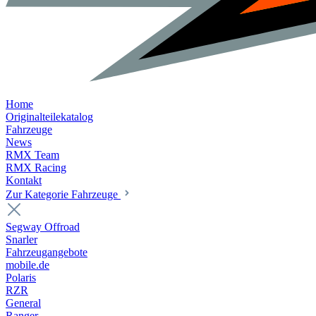
Home
Originalteilekatalog
Fahrzeuge
News
RMX Team
RMX Racing
Kontakt
Zur Kategorie Fahrzeuge
Segway Offroad
Snarler
Fahrzeugangebote
mobile.de
Polaris
RZR
General
Ranger