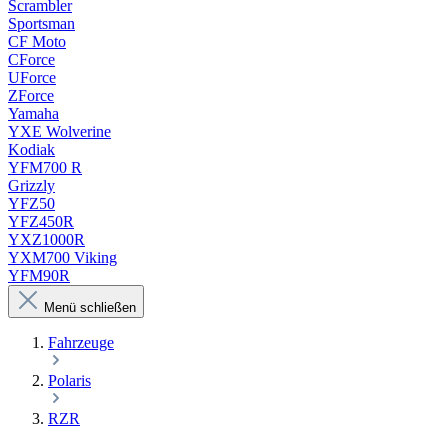
Scrambler
Sportsman
CF Moto
CForce
UForce
ZForce
Yamaha
YXE Wolverine
Kodiak
YFM700 R
Grizzly
YFZ50
YFZ450R
YXZ1000R
YXM700 Viking
YFM90R
Menü schließen
Fahrzeuge
Polaris
RZR